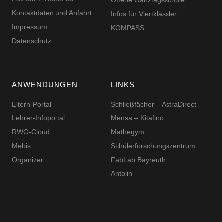
Offene Ganztagsschule
Kontaktdaten und Anfahrt
Infos für Viertklässler
Impressum
KOMPASS
Datenschutz
ANWENDUNGEN
LINKS
Eltern-Portal
Schließfächer – AstraDirect
Lehrer-Infoportal
Mensa – Kitafino
RWG-Cloud
Mathegym
Mebis
Schüler­for­schungs­zentrum
Organizer
FabLab Bayreuth
Antolin