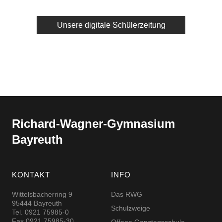
Unsere digitale Schülerzeitung
Richard-​​Wagner-​​Gymnasium
Bayreuth
KONTAKT
INFO
Wittelsbacherring 9
Das RWG
95444 Bayreuth
Schulzweige
Tel. 0921 75985-0
Fax 0921 75985-30