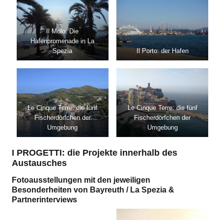
Il Molo: Die
Hafenpromenade in La
Spezia
Il Porto: der Hafen
Le Cinque Terre: die fünf
Le Cinque Terre: die fünf
Fischerdörfchen der
Fischerdörfchen der
Umgebung
Umgebung
I PROGETTI: die Projekte innerhalb des
Austausches
Fotoausstellungen mit den jeweiligen
Besonderheiten von Bayreuth / La Spezia &
Partnerinterviews