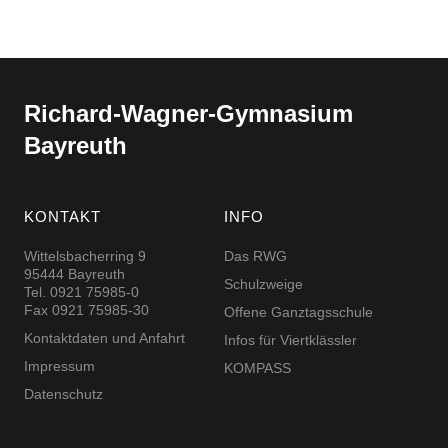
Richard-​​Wagner-​​Gymnasium
Bayreuth
KONTAKT
INFO
Wittelsbacherring 9
Das RWG
95444 Bayreuth
Schulzweige
Tel. 0921 75985-0
Fax 0921 75985-30
Offene Ganztagsschule
Kontaktdaten und Anfahrt
Infos für Viertklässler
Impressum
KOMPASS
Datenschutz