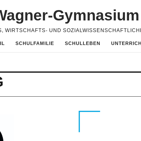
​Wagner-​​Gymnasiu
, WIRTSCHAFTS- UND SOZIALWISSENSCHAFTLIC
IL
SCHULFAMILIE
SCHULLEBEN
UNTERRIC
G