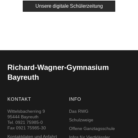
Unsere digitale Schülerzeitung
Richard-​​Wagner-​​Gymnasium
Bayreuth
KONTAKT
INFO
Wittelsbacherring 9
Das RWG
95444 Bayreuth
Schulzweige
Tel. 0921 75985-0
Fax 0921 75985-30
Offene Ganztagsschule
Kontaktdaten und Anfahrt
Infos für Viertklässler