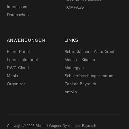
Impressum
KOMPASS
Datenschutz
ANWENDUNGEN
LINKS
Eltern-Portal
Schließfächer – AstraDirect
Lehrer-Infoportal
Mensa – Kitafino
RWG-Cloud
Mathegym
Mebis
Schüler­for­schungs­zentrum
Organizer
FabLab Bayreuth
Antolin
Copyright © 2026 Richard-​​Wagner-​​Gymnasium Bayreuth