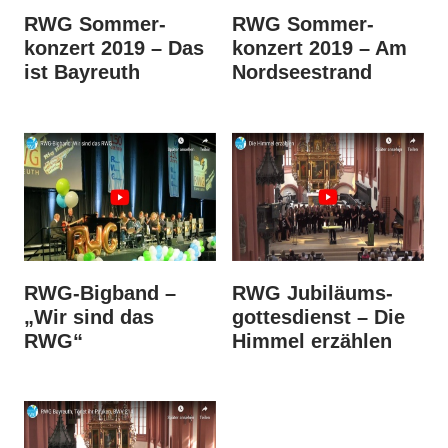
RWG Sommer­
RWG Sommer­
konzert 2019 – Das
konzert 2019 – Am
ist Bayreuth
Nordsee­strand
RWG-Bigband –
RWG Jubiläums­
„Wir sind das
gottes­dienst – Die
RWG“
Himmel erzählen