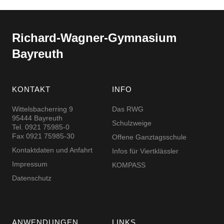
Richard-​​Wagner-​​Gymnasium
Bayreuth
KONTAKT
INFO
Wittelsbacherring 9
Das RWG
95444 Bayreuth
Schulzweige
Tel. 0921 75985-0
Fax 0921 75985-30
Offene Ganztagsschule
Kontaktdaten und Anfahrt
Infos für Viertklässler
Impressum
KOMPASS
Datenschutz
ANWENDUNGEN
LINKS