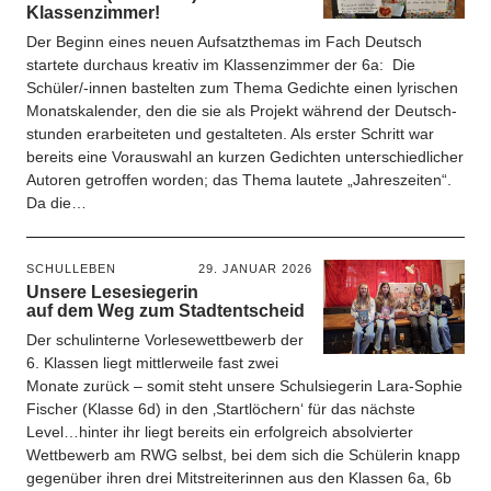
Klassenzimmer!
Der Beginn eines neuen Aufsatzthemas im Fach Deutsch
startete durchaus kreativ im Klassenzimmer der 6a: Die
Schüler/-innen bastelten zum Thema Gedichte einen lyrischen
Monatskalender, den die sie als Projekt während der Deutsch­
stun­den erarbeiteten und gestalteten. Als erster Schritt war
bereits eine Vorauswahl an kurzen Gedichten un­terschiedlicher
Autoren getroffen worden; das Thema lautete „Jahreszeiten“.
Da die…
SCHULLEBEN
29. JANUAR 2026
Unsere Lesesiegerin
auf dem Weg zum Stadtentscheid
Der schulinterne Vorlesewettbewerb der
6. Klassen liegt mittlerweile fast zwei
Monate zurück – somit steht unsere Schulsiegerin Lara-Sophie
Fischer (Klasse 6d) in den ‚Startlöchern‘ für das nächste
Level…hinter ihr liegt bereits ein erfolgreich absolvierter
Wettbewerb am RWG selbst, bei dem sich die Schülerin knapp
gegenüber ihren drei Mitstreiterinnen aus den Klassen 6a, 6b