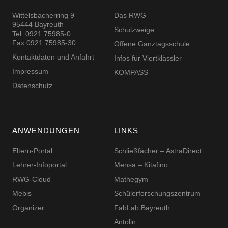
Wittelsbacherring 9
Das RWG
95444 Bayreuth
Schulzweige
Tel. 0921 75985-0
Fax 0921 75985-30
Offene Ganztagsschule
Kontaktdaten und Anfahrt
Infos für Viertklässler
Impressum
KOMPASS
Datenschutz
ANWENDUNGEN
LINKS
Eltern-Portal
Schließfächer – AstraDirect
Lehrer-Infoportal
Mensa – Kitafino
RWG-Cloud
Mathegym
Mebis
Schüler­for­schungs­zentrum
Organizer
FabLab Bayreuth
Antolin