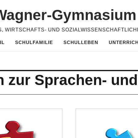
​Wagner-​​Gymnasiu
, WIRTSCHAFTS- UND SOZIALWISSENSCHAFTLIC
IL
SCHULFAMILIE
SCHULLEBEN
UNTERRIC
n zur Sprachen- un