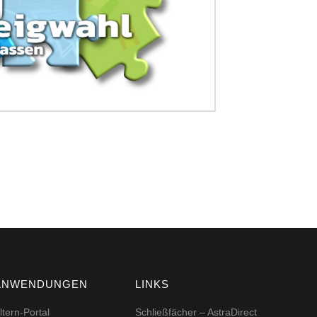
ANWENDUNGEN
LINKS
ltern-Portal
Schließfächer – AstraDirect