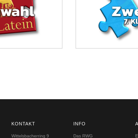
KONTAKT
INFO
Wittelsbacherring 9
Das RWG
E