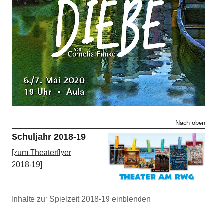
Nach oben
Schuljahr 2018-19
[zum Theaterflyer
2018-19]
27. und 28.2.2019
Inhalte zur Spielzeit 2018-19 einblenden
Baskerville – Sherlock Holmes‘ erster Fall – Krimi von