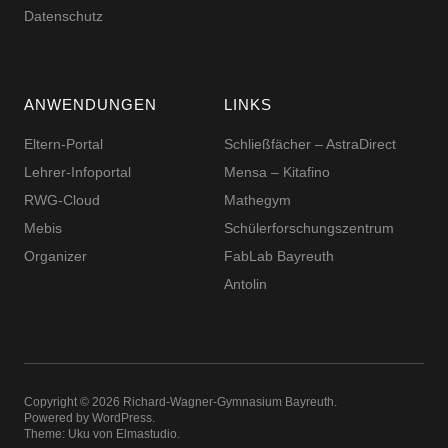
Datenschutz
ANWENDUNGEN
LINKS
Eltern-Portal
Schließfächer – AstraDirect
Lehrer-Infoportal
Mensa – Kitafino
RWG-Cloud
Mathegym
Mebis
Schüler­for­schungs­zentrum
Organizer
FabLab Bayreuth
Antolin
Copyright © 2026 Richard-​​Wagner-​​Gymnasium Bayreuth
Powered by
WordPress
Theme: Uku von
Elmastudio