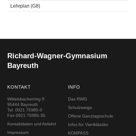
Lehrplan (G8)
Richard-​​Wagner-​​Gymnasium
Bayreuth
KONTAKT
INFO
Wittelsbacherring 9
Das RWG
95444 Bayreuth
Schulzweige
Tel. 0921 75985-0
Fax 0921 75985-30
Offene Ganztagsschule
Kontaktdaten und Anfahrt
Infos für Viertklässler
Impressum
KOMPASS