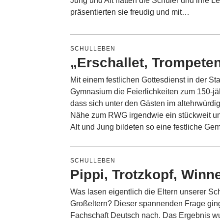
Jung und Alt hatten die Schüler und ihre Le
präsentierten sie freudig und mit…
SCHULLEBEN
„Erschallet, Trompet
Mit einem festlichen Gottesdienst in der S
Gymnasium die Feierlichkeiten zum 150-jä
dass sich unter den Gästen im altehrwürdi
Nähe zum RWG irgendwie ein stückweit uns
Alt und Jung bildeten so eine festliche G
SCHULLEBEN
Pippi, Trotzkopf, Winn
Was lasen eigentlich die Eltern unserer Sch
Großeltern? Dieser spannenden Frage ging
Fachschaft Deutsch nach. Das Ergebnis w