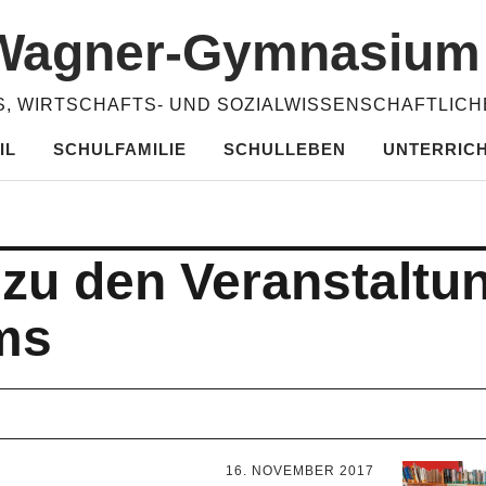
​Wagner-​​Gymnasiu
, WIRTSCHAFTS- UND SOZIALWISSENSCHAFTLIC
IL
SCHULFAMILIE
SCHULLEBEN
UNTERRIC
 zu den Veran­stalt
ms
16. NOVEMBER 2017