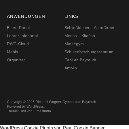
ANWENDUNGEN
LINKS
Eltern-Portal
Schließfächer – AstraDirect
Lehrer-Infoportal
Mensa – Kitafino
RWG-Cloud
Mathegym
Mebis
Schüler­for­schungs­zentrum
Organizer
FabLab Bayreuth
Antolin
Copyright © 2026 Richard-​​Wagner-​​Gymnasium Bayreuth
Powered by
WordPress
Theme: Uku von
Elmastudio
WordPress Cookie Plugin von Real Cookie Banner