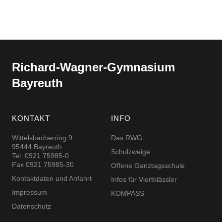
Richard-​​Wagner-​​Gymnasium
Bayreuth
KONTAKT
INFO
Wittelsbacherring 9
Das RWG
95444 Bayreuth
Schulzweige
Tel. 0921 75985-0
Fax 0921 75985-30
Offene Ganztagsschule
Kontaktdaten und Anfahrt
Infos für Viertklässler
Impressum
KOMPASS
Datenschutz