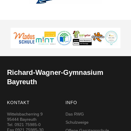
Richard-​​Wagner-​​Gymnasium
Bayreuth
KONTAKT
INFO
Wittelsbacherring 9
Das RWG
95444 Bayreuth
Schulzweige
Tel. 0921 75985-0
Fax 0921 75985-30
Offene Ganztagsschule