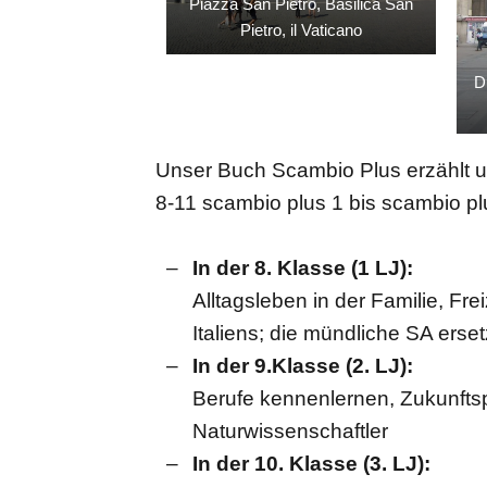
Piazza San Pietro, Basilica San
Pietro, il Vaticano
D
Unser Buch Scambio Plus erzählt u
8-11 scambio plus 1 bis scambio pl
In der 8. Klasse (1 LJ):
Alltagsleben in der Familie, Fre
Italiens; die mündliche SA erset
In der 9.Klasse (2. LJ):
Berufe kennenlernen, Zukunftspe
Naturwissenschaftler
In der 10. Klasse (3. LJ):