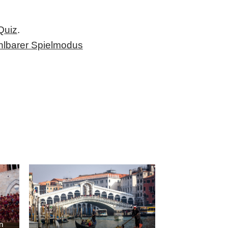
Quiz
.
ählbarer Spielmodus
in