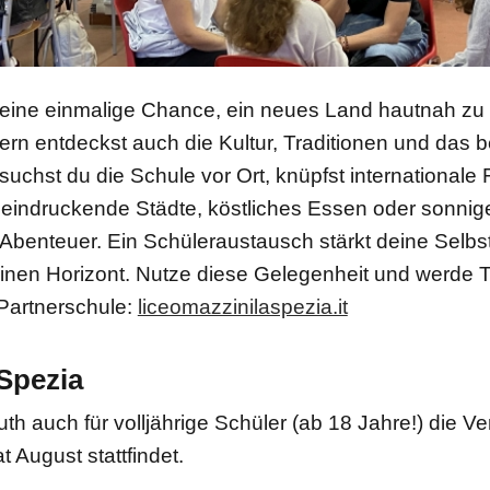
t eine einmalige Chance, ein neues Land hautnah zu e
dern entdeckst auch die Kultur, Traditionen und das 
uchst du die Schule vor Ort, knüpfst international
indruckende Städte, köstliches Essen oder sonniges K
benteuer. Ein Schüleraustausch stärkt deine Selbst
einen Horizont. Nutze diese Gelegenheit und werde
 Partnerschule:
liceomazzinilaspezia.it
Spezia
th auch für volljährige Schüler (ab 18 Jahre!) die Ve
 August stattfindet.