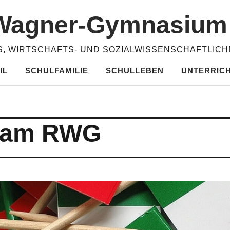
​Wagner-​​Gymnasiu
, WIRTSCHAFTS- UND SOZIALWISSENSCHAFTLIC
IL
SCHULFAMILIE
SCHULLEBEN
UNTERRIC
o am RWG