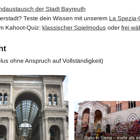
ndaustausch der Stadt Bayreuth
nerstadt? Teste dein Wissen mit unserem
La Spezia-
 im Kahoot-Quiz:
klassischer Spielmodus
oder
frei w
ht
us ohne Anspruch auf Vollständigkeit)
Palio in Siena – mehr als e