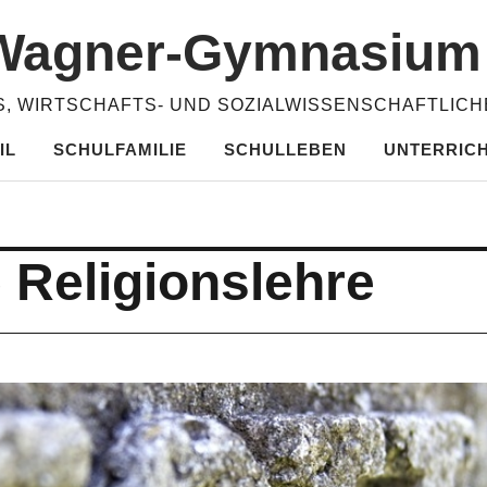
​Wagner-​​Gymnasiu
, WIRTSCHAFTS- UND SOZIALWISSENSCHAFTLIC
IL
SCHULFAMILIE
SCHULLEBEN
UNTERRIC
 Religionslehre