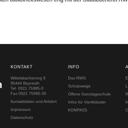
KONTAKT
INFO
Wittelsbacherring 9
Das RWG
E
h
95444 Bayreuth
Schulzweige
L
Tel. 0921 75985-0
Fax 0921 75985-30
Offene Ganztagsschule
R
Kontaktdaten und Anfahrt
Infos für Viertklässler
M
Impressum
KOMPASS
O
Datenschutz