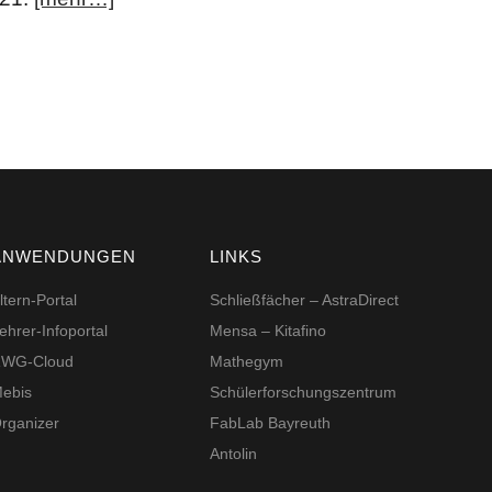
ANWENDUNGEN
LINKS
ltern-Portal
Schließfächer – AstraDirect
ehrer-Infoportal
Mensa – Kitafino
WG-Cloud
Mathegym
ebis
Schüler­for­schungs­zentrum
rganizer
FabLab Bayreuth
Antolin