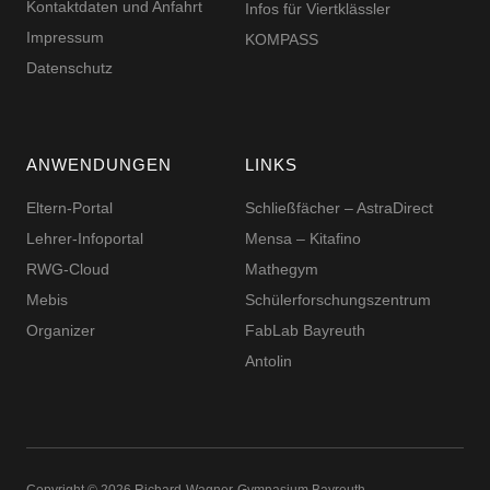
Kontaktdaten und Anfahrt
Infos für Viertklässler
Impressum
KOMPASS
Datenschutz
ANWENDUNGEN
LINKS
Eltern-Portal
Schließfächer – AstraDirect
Lehrer-Infoportal
Mensa – Kitafino
RWG-Cloud
Mathegym
Mebis
Schüler­for­schungs­zentrum
Organizer
FabLab Bayreuth
Antolin
Copyright © 2026 Richard-​​Wagner-​​Gymnasium Bayreuth