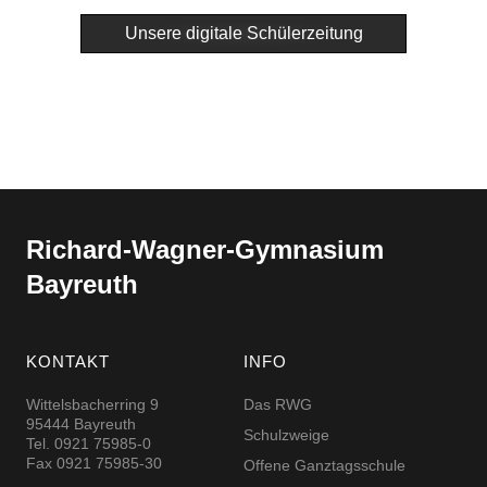
Unsere digitale Schülerzeitung
Richard-​​Wagner-​​Gymnasium
Bayreuth
KONTAKT
INFO
Wittelsbacherring 9
Das RWG
95444 Bayreuth
Schulzweige
Tel. 0921 75985-0
Fax 0921 75985-30
Offene Ganztagsschule