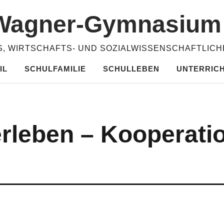
​Wagner-​​Gymnasiu
, WIRTSCHAFTS- UND SOZIALWISSENSCHAFTLIC
IL
SCHULFAMILIE
SCHULLEBEN
UNTERRIC
erleben – Kooperati