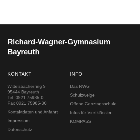
Richard-​​Wagner-​​Gymnasium
Bayreuth
KONTAKT
INFO
Wittelsbacherring 9
Das RWG
95444 Bayreuth
Schulzweige
Tel. 0921 75985-0
Fax 0921 75985-30
Offene Ganztagsschule
Kontaktdaten und Anfahrt
Infos für Viertklässler
Impressum
KOMPASS
Datenschutz