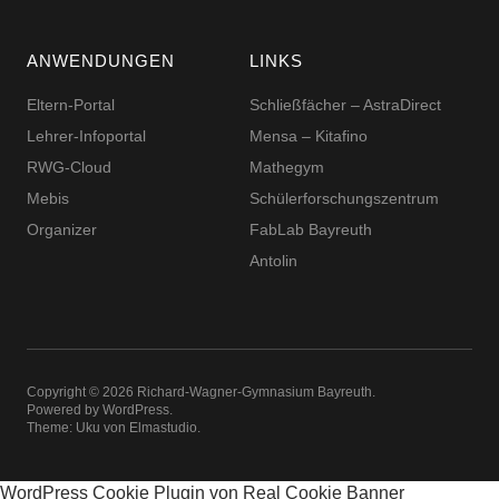
ANWENDUNGEN
LINKS
Eltern-Portal
Schließfächer – AstraDirect
Lehrer-Infoportal
Mensa – Kitafino
RWG-Cloud
Mathegym
Mebis
Schüler­for­schungs­zentrum
Organizer
FabLab Bayreuth
Antolin
Copyright © 2026 Richard-​​Wagner-​​Gymnasium Bayreuth
Powered by
WordPress
Theme: Uku von
Elmastudio
WordPress Cookie Plugin von Real Cookie Banner