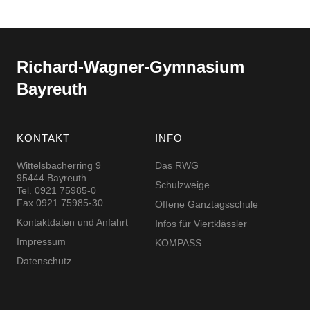
Richard-​​Wagner-​​Gymnasium
Bayreuth
KONTAKT
INFO
Wittelsbacherring 9
Das RWG
95444 Bayreuth
Schulzweige
Tel. 0921 75985-0
Fax 0921 75985-30
Offene Ganztagsschule
Kontaktdaten und Anfahrt
Infos für Viertklässler
Impressum
KOMPASS
Datenschutz