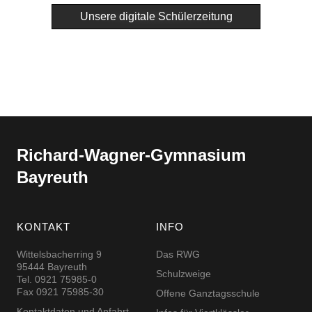
Unsere digitale Schülerzeitung
Richard-​​Wagner-​​Gymnasium
Bayreuth
KONTAKT
INFO
Wittelsbacherring 9
Das RWG
95444 Bayreuth
Schulzweige
Tel. 0921 75985-0
Fax 0921 75985-30
Offene Ganztagsschule
Kontaktdaten und Anfahrt