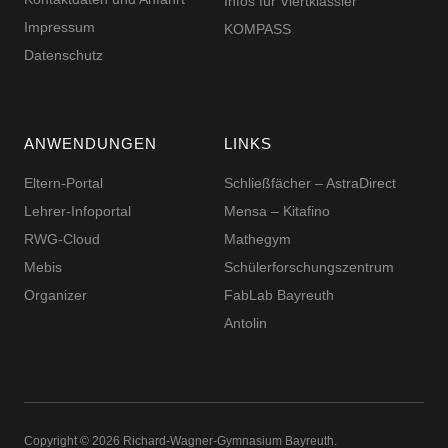
Infos für Viertklässler
Impressum
KOMPASS
Datenschutz
ANWENDUNGEN
LINKS
Eltern-Portal
Schließfächer – AstraDirect
Lehrer-Infoportal
Mensa – Kitafino
RWG-Cloud
Mathegym
Mebis
Schüler­for­schungs­zentrum
Organizer
FabLab Bayreuth
Antolin
Copyright © 2026 Richard-​​Wagner-​​Gymnasium Bayreuth