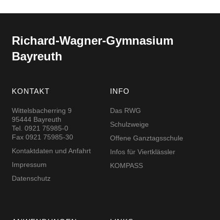
Richard-​​Wagner-​​Gymnasium
Bayreuth
KONTAKT
INFO
Wittelsbacherring 9
Das RWG
95444 Bayreuth
Schulzweige
Tel. 0921 75985-0
Fax 0921 75985-30
Offene Ganztagsschule
Kontaktdaten und Anfahrt
Infos für Viertklässler
Impressum
KOMPASS
Datenschutz