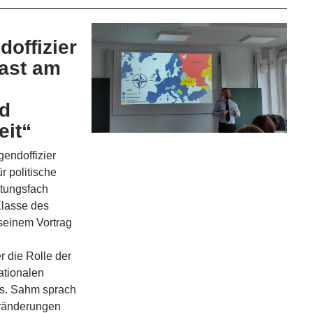
offizier
ast am
nd
eit“
endoffizier
r politische
stungsfach
 Klasse des
seinem Vortrag
r die Rolle der
ationalen
s. Sahm sprach
eränderungen