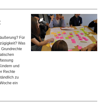
t
säußerung? Für
zügigkeit? Was
e Grundrechte
atischen
rfassung
 Kindern und
er Rechte
ständlich zu
 Woche ein