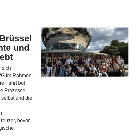
 Brüssel
hte und
lebt
 sich
RWG im Rahmen
ie Fahrt bot
he Prozesse,
 selbst und die
m
reuzer, bevor
gische