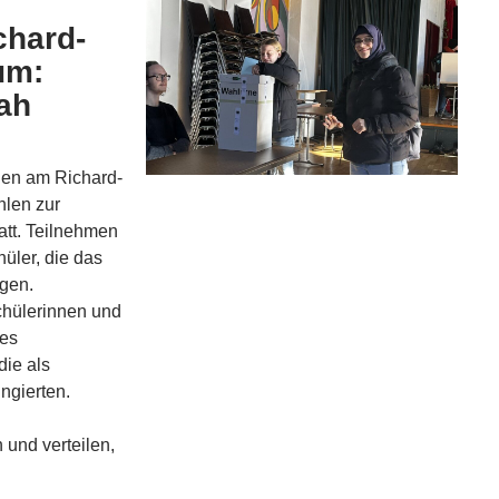
chard-
um:
ah
den am Richard-
len zur
tt. Teilnehmen
üler, die das
egen.
chülerinnen und
des
die als
ngierten.
 und verteilen,