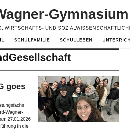
​Wagner-​​Gymnasiu
, WIRTSCHAFTS- UND SOZIALWISSENSCHAFTLIC
IL
SCHULFAMILIE
SCHULLEBEN
UNTERRIC
ndGesellschaft
G goes
stungsfachs
ard-Wagner-
 am 27.01.2026
führung in die