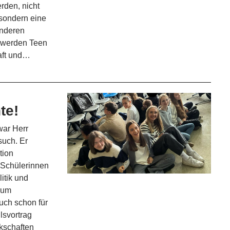
erden, nicht
, sondern eine
anderen
t werden Teen
aft und…
te!
war Herr
uch. Er
tion
 Schülerinnen
itik und
arum
uch schon für
lsvortrag
rkschaften