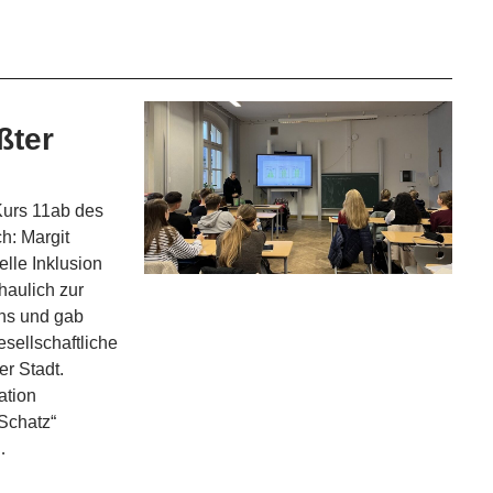
ßter
Kurs 11ab des
: Margit
elle Inklusion
chaulich zur
ths und gab
esellschaftliche
er Stadt.
ation
 Schatz“
…