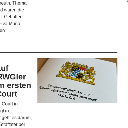
B
yreuth. Thema
nd waren die
l. Gehalten
 Eva-Maria
nen
uf
 RWGler
m ersten
Court
 Court in
gt in
t geht es darum,
traftäter bei