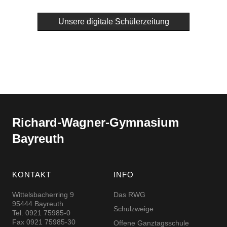
Unsere digitale Schülerzeitung
Richard-​​Wagner-​​Gymnasium
Bayreuth
KONTAKT
INFO
Wittelsbacherring 9
Das RWG
95444 Bayreuth
Schulzweige
Tel. 0921 75985-0
Fax 0921 75985-30
Offene Ganztagsschule