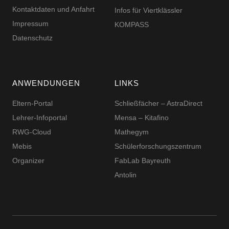
Kontaktdaten und Anfahrt
Infos für Viertklässler
Impressum
KOMPASS
Datenschutz
ANWENDUNGEN
LINKS
Eltern-Portal
Schließfächer – AstraDirect
Lehrer-Infoportal
Mensa – Kitafino
RWG-Cloud
Mathegym
Mebis
Schüler­for­schungs­zentrum
Organizer
FabLab Bayreuth
Antolin