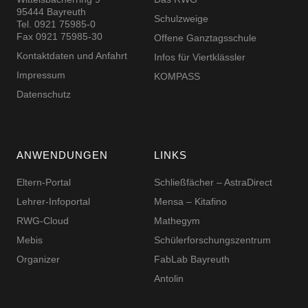
95444 Bayreuth
Schulzweige
Tel. 0921 75985-0
Fax 0921 75985-30
Offene Ganztagsschule
Kontaktdaten und Anfahrt
Infos für Viertklässler
Impressum
KOMPASS
Datenschutz
ANWENDUNGEN
LINKS
Eltern-Portal
Schließfächer – AstraDirect
Lehrer-Infoportal
Mensa – Kitafino
RWG-Cloud
Mathegym
Mebis
Schüler­for­schungs­zentrum
Organizer
FabLab Bayreuth
Antolin