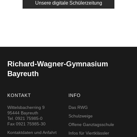
Unsere digitale Schülerzeitung
Richard-​​Wagner-​​Gymnasium
Bayreuth
KONTAKT
INFO
Wittelsbacherring 9
Das RWG
95444 Bayreuth
Schulzweige
Tel. 0921 75985-0
Fax 0921 75985-30
Offene Ganztagsschule
Kontaktdaten und Anfahrt
Infos für Viertklässler