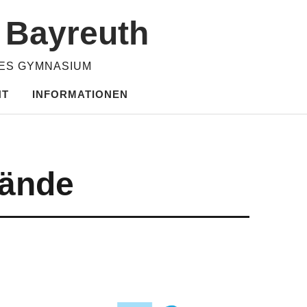
m Bayreuth
HES GYMNASIUM
HT
INFORMATIONEN
lände