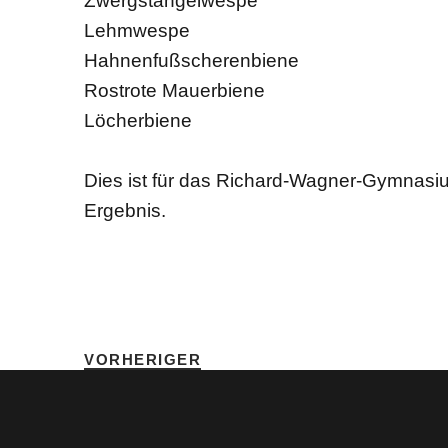
Zwergstängelwespe
Lehmwespe
Hahnenfußscherenbiene
Rostrote Mauerbiene
Löcherbiene
Dies ist für das Richard-Wagner-Gymnasium
Ergebnis.
SCHLAGWÖRTER
BIOLOGIE
•
HOME
•
MIN
VORHERIGER