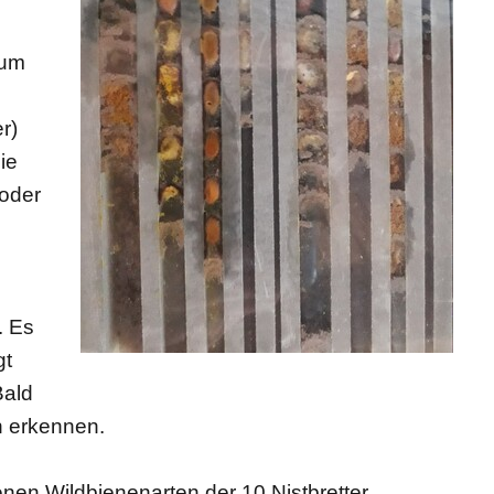
aum
r)
ie
 oder
. Es
gt
Bald
n erkennen.
nen Wildbienenarten der 10 Nistbretter,