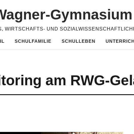
​Wagner-​​Gymnasiu
, WIRTSCHAFTS- UND SOZIALWISSENSCHAFTLIC
IL
SCHULFAMILIE
SCHULLEBEN
UNTERRIC
itoring am RWG-Ge