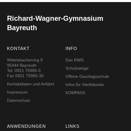
Richard-​​Wagner-​​Gymnasium
Bayreuth
KONTAKT
INFO
Wittelsbacherring 9
Das RWG
95444 Bayreuth
Schulzweige
Tel. 0921 75985-0
Fax 0921 75985-30
Offene Ganztagsschule
Kontaktdaten und Anfahrt
Infos für Viertklässler
Impressum
KOMPASS
Datenschutz
ANWENDUNGEN
LINKS