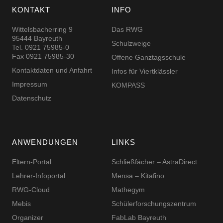
KONTAKT
INFO
Wittelsbacherring 9
Das RWG
95444 Bayreuth
Schulzweige
Tel. 0921 75985-0
Fax 0921 75985-30
Offene Ganztagsschule
Kontaktdaten und Anfahrt
Infos für Viertklässler
Impressum
KOMPASS
Datenschutz
ANWENDUNGEN
LINKS
Eltern-Portal
Schließfächer – AstraDirect
Lehrer-Infoportal
Mensa – Kitafino
RWG-Cloud
Mathegym
Mebis
Schüler­for­schungs­zentrum
Organizer
FabLab Bayreuth