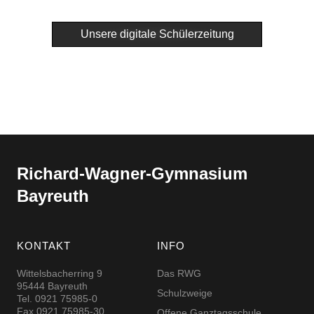
Unsere digitale Schülerzeitung
Richard-​​Wagner-​​Gymnasium
Bayreuth
KONTAKT
INFO
Wittelsbacherring 9
Das RWG
95444 Bayreuth
Schulzweige
Tel. 0921 75985-0
Fax 0921 75985-30
Offene Ganztagsschule