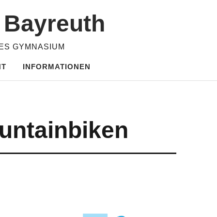
m Bayreuth
HES GYMNASIUM
HT
INFORMATIONEN
untainbiken