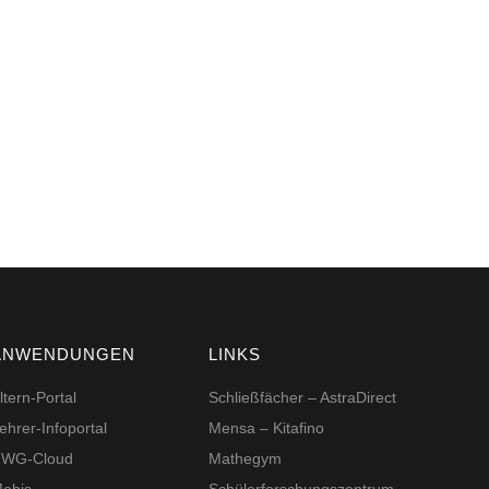
ANWENDUNGEN
LINKS
ltern-Portal
Schließfächer – AstraDirect
ehrer-Infoportal
Mensa – Kitafino
WG-Cloud
Mathegym
ebis
Schüler­for­schungs­zentrum