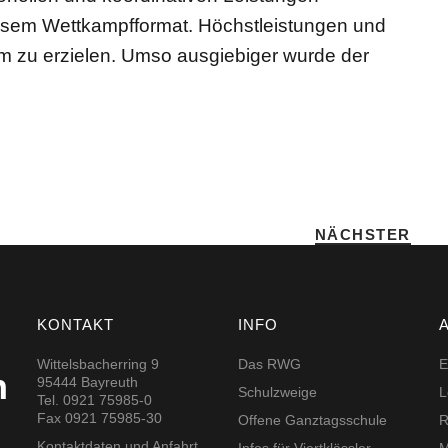
sem Wettkampfformat. Höchstleistungen und
am zu erzielen. Umso ausgiebiger wurde der
WETTBEWERB
NÄCHSTER
KONTAKT
INFO
Wittelsbacherring 9
Das RWG
E
h
95444 Bayreuth
Schulzweige
L
Tel. 0921 75985-0
Fax 0921 75985-30
Offene Ganztagsschule
R
Kontaktdaten und Anfahrt
Infos für Viertklässler
M