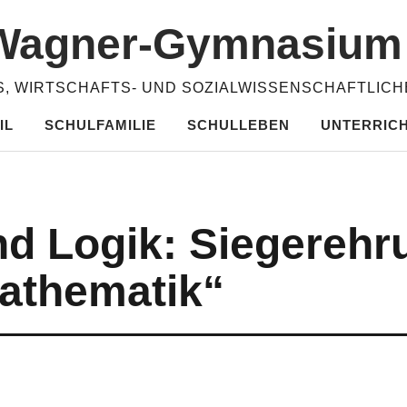
​Wagner-​​Gymnasiu
, WIRTSCHAFTS- UND SOZIALWISSENSCHAFTLIC
IL
SCHULFAMILIE
SCHULLEBEN
UNTERRIC
nd Logik: Siegerehr
athematik“