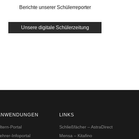
Berichte unserer Schülerreporter
Unsere digitale Schülerzeitung
ANWENDUNGEN
LINKS
ltern-Portal
Schließfächer – AstraDirect
ehrer-Infoportal
Mensa – Kitafino