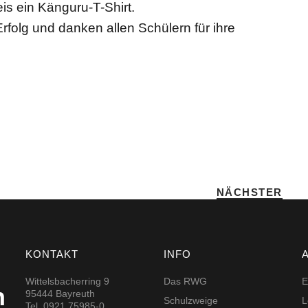
eis ein Känguru-T-Shirt.
Erfolg und danken allen Schülern für ihre
TBEWERB
•
MATHEMATIK
NÄCHSTER
KONTAKT
INFO
Wittelsbacherring 9
Das RWG
E
h
95444 Bayreuth
Schulzweige
L
Tel. 0921 75985-0