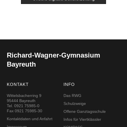
Richard-​​Wagner-​​Gymnasium
Bayreuth
KONTAKT
INFO
Wittelsbacherring 9
Das RWG
95444 Bayreuth
Schulzweige
Tel. 0921 75985-0
Fax 0921 75985-30
Offene Ganztagsschule
Kontaktdaten und Anfahrt
Infos für Viertklässler
Impressum