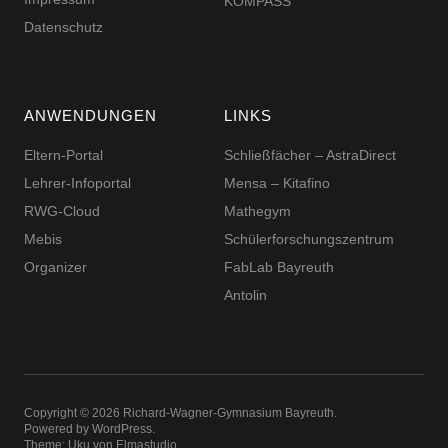
KOMPASS
Datenschutz
ANWENDUNGEN
LINKS
Eltern-Portal
Schließfächer – AstraDirect
Lehrer-Infoportal
Mensa – Kitafino
RWG-Cloud
Mathegym
Mebis
Schüler­for­schungs­zentrum
Organizer
FabLab Bayreuth
Antolin
Copyright © 2026 Richard-​​Wagner-​​Gymnasium Bayreuth
Powered by
WordPress
Theme: Uku von
Elmastudio