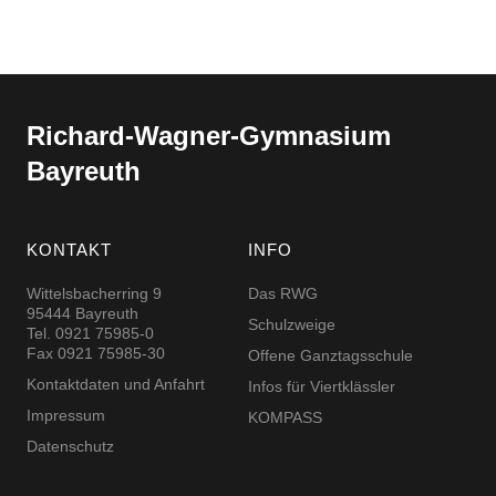
Richard-​​Wagner-​​Gymnasium
Bayreuth
KONTAKT
INFO
Wittelsbacherring 9
Das RWG
95444 Bayreuth
Schulzweige
Tel. 0921 75985-0
Fax 0921 75985-30
Offene Ganztagsschule
Kontaktdaten und Anfahrt
Infos für Viertklässler
Impressum
KOMPASS
Datenschutz