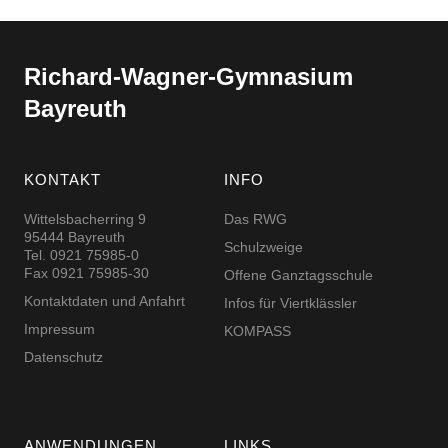
Richard-​​Wagner-​​Gymnasium
Bayreuth
KONTAKT
INFO
Wittelsbacherring 9
Das RWG
95444 Bayreuth
Schulzweige
Tel. 0921 75985-0
Fax 0921 75985-30
Offene Ganztagsschule
Kontaktdaten und Anfahrt
Infos für Viertklässler
Impressum
KOMPASS
Datenschutz
ANWENDUNGEN
LINKS