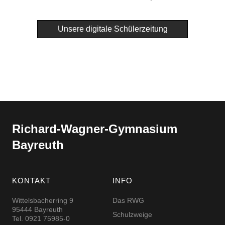
Unsere digitale Schülerzeitung
Richard-​​Wagner-​​Gymnasium
Bayreuth
KONTAKT
INFO
Wittelsbacherring 9
Das RWG
95444 Bayreuth
Schulzweige
Tel. 0921 75985-0