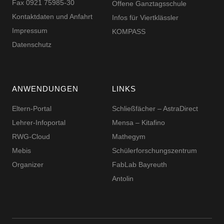
Fax 0921 75985-30
Offene Ganztagsschule
Kontaktdaten und Anfahrt
Infos für Viertklässler
Impressum
KOMPASS
Datenschutz
ANWENDUNGEN
LINKS
Eltern-Portal
Schließfächer – AstraDirect
Lehrer-Infoportal
Mensa – Kitafino
RWG-Cloud
Mathegym
Mebis
Schüler­for­schungs­zentrum
Organizer
FabLab Bayreuth
Antolin