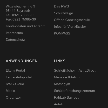
Wittelsbacherring 9
Das RWG
95444 Bayreuth
Schulzweige
Tel. 0921 75985-0
Fax 0921 75985-30
Offene Ganztagsschule
Kontaktdaten und Anfahrt
Infos für Viertklässler
Impressum
KOMPASS
Datenschutz
ANWENDUNGEN
LINKS
Eltern-Portal
Schließfächer – AstraDirect
Lehrer-Infoportal
Mensa – Kitafino
RWG-Cloud
Mathegym
Mebis
Schüler­for­schungs­zentrum
Organizer
FabLab Bayreuth
Antolin