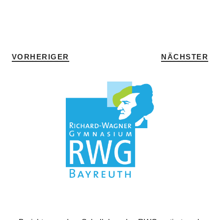
SCHLAGWÖRTER
HOME
•
ITALIENISCH
•
SPRACHENCHECKER
VORHERIGER
NÄCHSTER