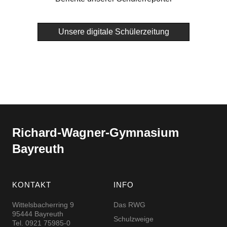
Unsere digitale Schülerzeitung
Richard-​​Wagner-​​Gymnasium
Bayreuth
KONTAKT
INFO
Wittelsbacherring 9
Das RWG
95444 Bayreuth
Schulzweige
Tel. 0921 75985-0