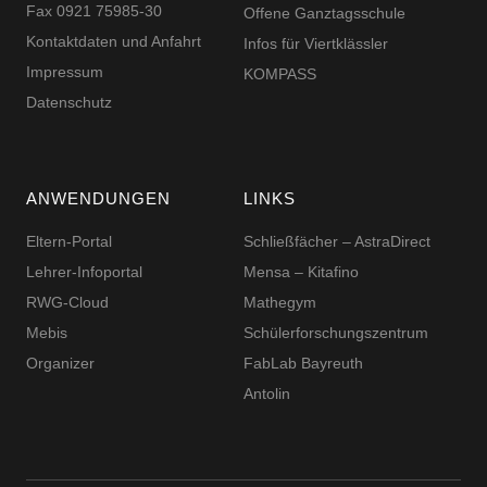
Fax 0921 75985-30
Offene Ganztagsschule
Kontaktdaten und Anfahrt
Infos für Viertklässler
Impressum
KOMPASS
Datenschutz
ANWENDUNGEN
LINKS
Eltern-Portal
Schließfächer – AstraDirect
Lehrer-Infoportal
Mensa – Kitafino
RWG-Cloud
Mathegym
Mebis
Schüler­for­schungs­zentrum
Organizer
FabLab Bayreuth
Antolin