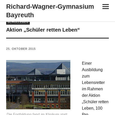
Richard-​​Wagner-​​Gymnasium
Bayreuth
SCHULLEBEN
Aktion „Schüler retten Leben“
VON
KH
25. OKTOBER 2015
Einer
Ausbildung
zum
Lebensretter
im Rahmen
der Aktion
„Schüler retten
Leben, 100
Die Fortbildung fand im Klinikum statt.
Pro