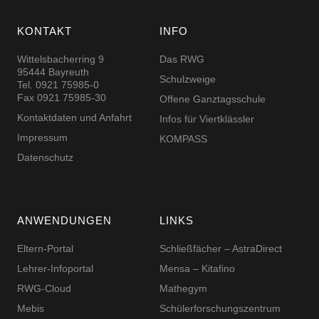
KONTAKT
INFO
Wittelsbacherring 9
Das RWG
95444 Bayreuth
Schulzweige
Tel. 0921 75985-0
Fax 0921 75985-30
Offene Ganztagsschule
Kontaktdaten und Anfahrt
Infos für Viertklässler
Impressum
KOMPASS
Datenschutz
ANWENDUNGEN
LINKS
Eltern-Portal
Schließfächer – AstraDirect
Lehrer-Infoportal
Mensa – Kitafino
RWG-Cloud
Mathegym
Mebis
Schüler­for­schungs­zentrum