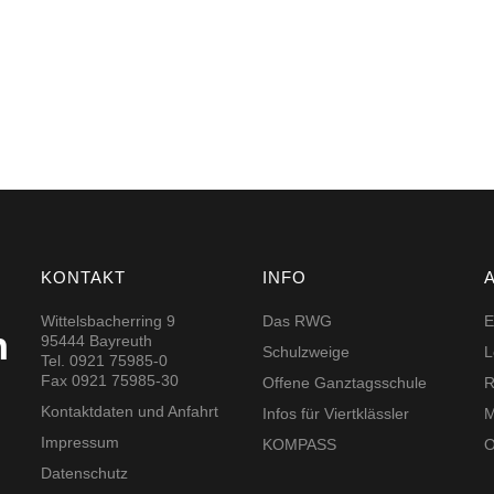
KONTAKT
INFO
Wittelsbacherring 9
Das RWG
E
h
95444 Bayreuth
Schulzweige
L
Tel. 0921 75985-0
Fax 0921 75985-30
Offene Ganztagsschule
R
Kontaktdaten und Anfahrt
Infos für Viertklässler
M
Impressum
KOMPASS
O
Datenschutz