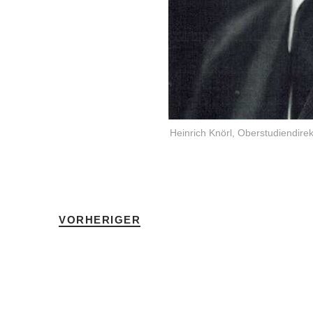
Heinrich Knörl, Oberstudiendirek
VORHERIGER