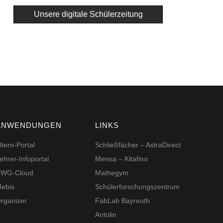
Unsere digitale Schülerzeitung
ANWENDUNGEN
LINKS
ltern-Portal
Schließfächer – AstraDirect
ehrer-Infoportal
Mensa – Kitafino
WG-Cloud
Mathegym
ebis
Schüler­for­schungs­zentrum
rganizer
FabLab Bayreuth
Antolin