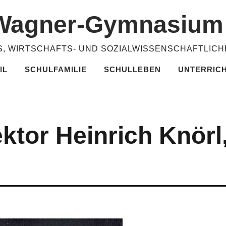
​Wagner-​​Gymnasiu
, WIRTSCHAFTS- UND SOZIALWISSENSCHAFTLIC
IL
SCHULFAMILIE
SCHULLEBEN
UNTERRIC
ktor Heinrich Knörl,