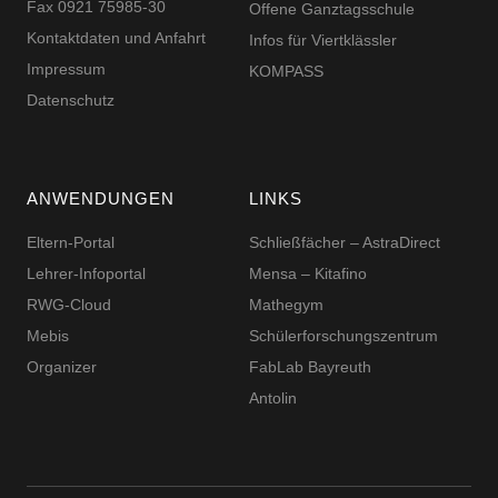
Fax 0921 75985-30
Offene Ganztagsschule
Kontaktdaten und Anfahrt
Infos für Viertklässler
Impressum
KOMPASS
Datenschutz
ANWENDUNGEN
LINKS
Eltern-Portal
Schließfächer – AstraDirect
Lehrer-Infoportal
Mensa – Kitafino
RWG-Cloud
Mathegym
Mebis
Schüler­for­schungs­zentrum
Organizer
FabLab Bayreuth
Antolin