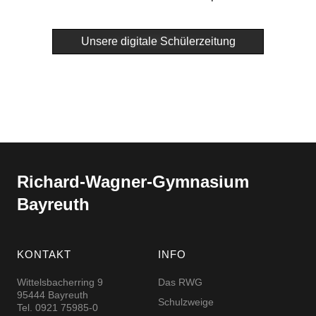
Unsere digitale Schülerzeitung
Richard-​​Wagner-​​Gymnasium
Bayreuth
KONTAKT
INFO
Wittelsbacherring 9
Das RWG
95444 Bayreuth
Schulzweige
Tel. 0921 75985-0