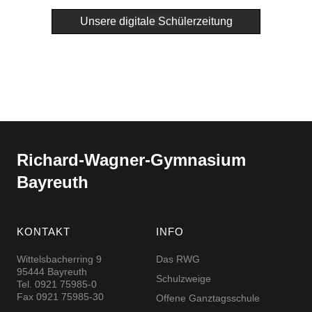
Unsere digitale Schülerzeitung
Richard-​​Wagner-​​Gymnasium
Bayreuth
KONTAKT
INFO
Wittelsbacherring 9
Das RWG
95444 Bayreuth
Schulzweige
Tel. 0921 75985-0
Fax 0921 75985-30
Offene Ganztagsschule