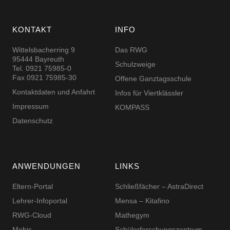
KONTAKT
INFO
Wittelsbacherring 9
Das RWG
95444 Bayreuth
Schulzweige
Tel. 0921 75985-0
Fax 0921 75985-30
Offene Ganztagsschule
Kontaktdaten und Anfahrt
Infos für Viertklässler
Impressum
KOMPASS
Datenschutz
ANWENDUNGEN
LINKS
Eltern-Portal
Schließfächer – AstraDirect
Lehrer-Infoportal
Mensa – Kitafino
RWG-Cloud
Mathegym
Mebis
Schüler­for­schungs­zentrum