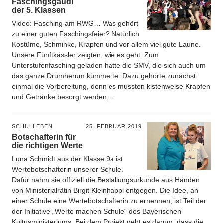
Faschingsgaudi
der 5. Klassen
Video: Fasching am RWG… Was gehört
zu einer guten Faschingsfeier? Natürlich
Kostüme, Schminke, Krapfen und vor allem viel gute Laune.
Unsere Fünftkässler zeigten, wie es geht. Zum
Unterstufenfasching geladen hatte die SMV, die sich auch um
das ganze Drumherum kümmerte: Dazu gehörte zunächst
einmal die Vorbereitung, denn es mussten kistenweise Krapfen
und Getränke besorgt werden,…
SCHULLEBEN
25. FEBRUAR 2019
Botschafterin für
die richtigen Werte
Luna Schmidt aus der Klasse 9a ist
Wertebotschafterin unserer Schule.
Dafür nahm sie offiziell die Bestallungsurkunde aus Händen
von Ministerialrätin Birgit Kleinhappl entgegen. Die Idee, an
einer Schule eine Wertebotschafterin zu ernennen, ist Teil der
der Initiative „Werte machen Schule“ des Bayerischen
Kultusministeriums. Bei dem Projekt geht es darum, dass die