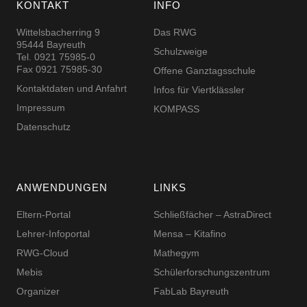
KONTAKT
INFO
Wittelsbacherring 9
Das RWG
95444 Bayreuth
Schulzweige
Tel. 0921 75985-0
Fax 0921 75985-30
Offene Ganztagsschule
Kontaktdaten und Anfahrt
Infos für Viertklässler
Impressum
KOMPASS
Datenschutz
ANWENDUNGEN
LINKS
Eltern-Portal
Schließfächer – AstraDirect
Lehrer-Infoportal
Mensa – Kitafino
RWG-Cloud
Mathegym
Mebis
Schüler­for­schungs­zentrum
Organizer
FabLab Bayreuth