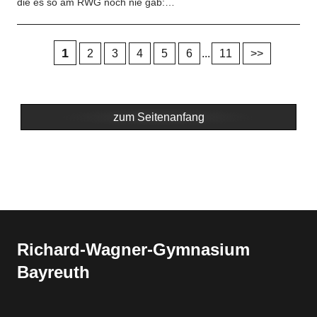
die es so am RWG noch nie gab:…
1
2
3
4
5
6
...
11
>>
zum Seitenanfang
Richard-​​Wagner-​​Gymnasium
Bayreuth