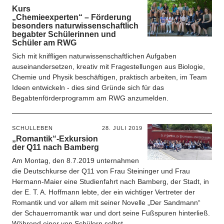
Kurs
„Chemieexperten“ – Förderung
besonders naturwissenschaftlich
begabter Schülerinnen und
Schüler am RWG
Sich mit kniffligen naturwissenschaftlichen Aufgaben
auseinandersetzen, kreativ mit Fragestellungen aus Biologie,
Chemie und Physik beschäftigen, praktisch arbeiten, im Team
Ideen entwickeln - dies sind Gründe sich für das
Begabtenförderprogramm am RWG anzumelden.
SCHULLEBEN
28. JULI 2019
„Romantik“-Exkursion
der Q11 nach Bamberg
Am Montag, den 8.7.2019 unternahmen
die Deutschkurse der Q11 von Frau Steininger und Frau
Hermann-Maier eine Studienfahrt nach Bamberg, der Stadt, in
der E. T. A. Hoffmann lebte, der ein wichtiger Vertreter der
Romantik und vor allem mit seiner Novelle „Der Sandmann“
der Schauerromantik war und dort seine Fußspuren hinterließ.
Während einer von Schülern selbst…